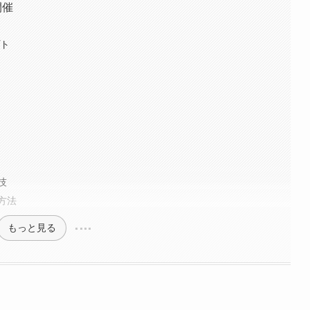
開催
プト
覧
程
技
方法
もっと見る