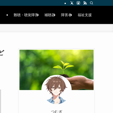
難聴・聴覚障害
補聴器
障害者
福祉支援
ど
つむぎ