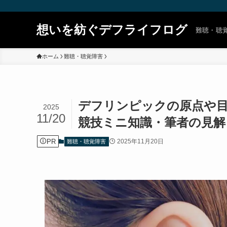
想いを紡ぐデフライフログ
難聴・聴
ホーム
難聴・聴覚障害
デフリンピックの原点や目
2025
11/20
競技ミニ知識・筆者の見解
PR
2025年11月20日
難聴・聴覚障害